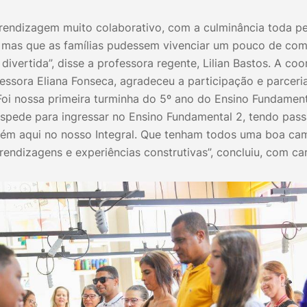
rendizagem muito colaborativo, com a culminância toda pe
, mas que as famílias pudessem vivenciar um pouco de co
divertida”, disse a professora regente, Lilian Bastos. A c
essora Eliana Fonseca, agradeceu a participação e parceria
Foi nossa primeira turminha do 5º ano do Ensino Fundament
espede para ingressar no Ensino Fundamental 2, tendo pass
bém aqui no nosso Integral. Que tenham todos uma boa c
endizagens e experiências construtivas”, concluiu, com c