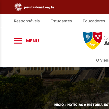
Responsáveis
Estudantes
Educadores
MENU
O Vieir
INÍCIO
»
NOTÍCIAS
»
HISTÓRIA, E