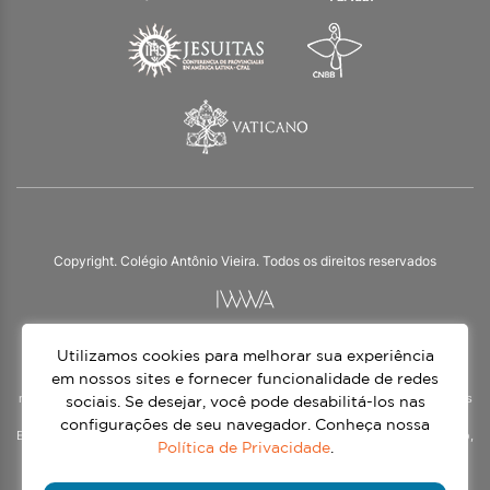
Copyright. Colégio Antônio Vieira. Todos os direitos reservados
Utilizamos cookies para melhorar sua experiência
O Colégio Antônio Vieira integra a Rede Jesuíta de Educação, tendo as suas
práticas impulsionadas pelos valores da espiritualidade inaciana – marca da
em nossos sites e fornecer funcionalidade de redes
nossa identidade e das aproximadamente 1500 unidades de ensino, espalhadas
sociais. Se desejar, você pode desabilitá-los nas
em mais de 60 países. Atendemos a alunos da Educação Infantil à 3ª série do
configurações de seu navegador. Conheça nossa
Ensino Médio, nos turnos matutino e vespertino, além do Ensino Médio Noturno,
Política de Privacidade
.
voltado para Jovens.