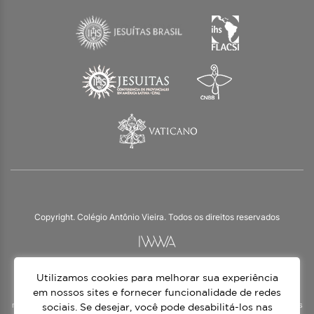
Copyright. Colégio Antônio Vieira. Todos os direitos reservados
Utilizamos cookies para melhorar sua experiência
O Colégio Antônio Vieira integra a Rede Jesuíta de Educação, tendo as suas
práticas impulsionadas pelos valores da espiritualidade inaciana – marca da
em nossos sites e fornecer funcionalidade de redes
nossa identidade e das aproximadamente 1500 unidades de ensino, espalhadas
sociais. Se desejar, você pode desabilitá-los nas