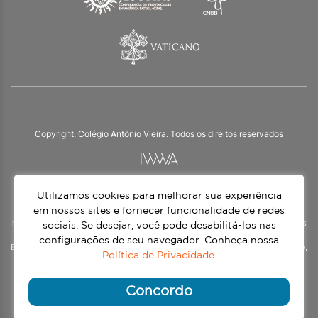
Copyright. Colégio Antônio Vieira. Todos os direitos reservados
Utilizamos cookies para melhorar sua experiência
O Colégio Antônio Vieira integra a Rede Jesuíta de Educação, tendo as suas
práticas impulsionadas pelos valores da espiritualidade inaciana – marca da
em nossos sites e fornecer funcionalidade de redes
nossa identidade e das aproximadamente 1500 unidades de ensino, espalhadas
sociais. Se desejar, você pode desabilitá-los nas
em mais de 60 países. Atendemos a alunos da Educação Infantil à 3ª série do
configurações de seu navegador. Conheça nossa
Ensino Médio, nos turnos matutino e vespertino, além do Ensino Médio Noturno,
Política de Privacidade
.
voltado para Jovens.
Continue lendo
Concordo