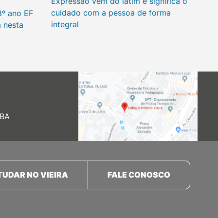
Expressão vem do latim e significa o
cuidado com a pessoa de forma
8º ano EF
integral
a nesta
 BA
TUDAR NO VIEIRA
FALE CONOSCO