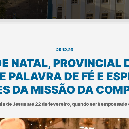
25.12.25
 NATAL, PROVINCIAL 
GE PALAVRA DE FÉ E E
 DA MISSÃO DA COMP
ia de Jesus até 22 de fevereiro, quando será empossado 