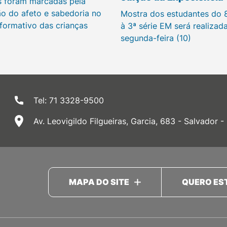
s foram marcadas pela
ão do afeto e sabedoria no
Mostra dos estudantes do 
 formativo das crianças
à 3ª série EM será realizad
segunda-feira (10)
Tel: 71 3328-9500
Av. Leovigildo Filgueiras, Garcia, 683 - Salvador -
MAPA DO SITE
QUERO ES