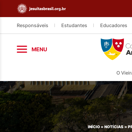
Responsáveis
Estudantes
Educadores
MENU
O Vieir
INÍCIO
»
NOTÍCIAS
»
P