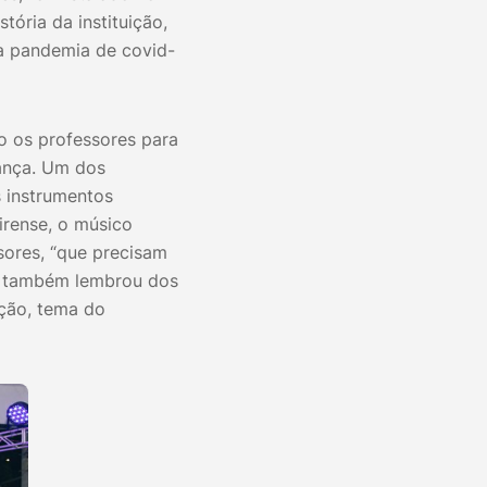
ória da instituição,
a pandemia de covid-
o os professores para
ança. Um dos
s instrumentos
irense, o músico
sores, “que precisam
le também lembrou dos
ução, tema do