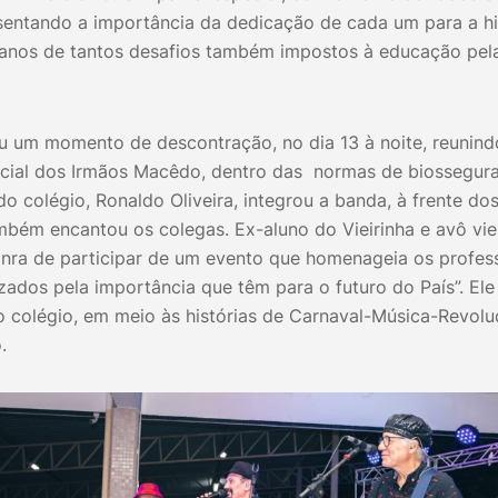
sentando a importância da dedicação de cada um para a hist
 anos de tantos desafios também impostos à educação pel
u um momento de descontração, no dia 13 à noite, reunind
cial dos Irmãos Macêdo, dentro das normas de biossegur
o colégio, Ronaldo Oliveira, integrou a banda, à frente do
mbém encantou os colegas. Ex-aluno do Vieirinha e avô vie
nra de participar de um evento que homenageia os profes
zados pela importância que têm para o futuro do País”. E
 colégio, em meio às histórias de Carnaval-Música-Revol
o.