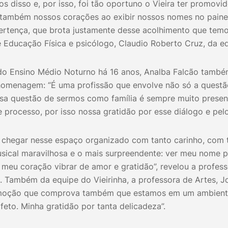
s disso e, por isso, foi tão oportuno o Vieira ter promo
 também nossos corações ao exibir nossos nomes no painel
ertença, que brota justamente desse acolhimento que temos
 Educação Física e psicólogo, Claudio Roberto Cruz, da eq
 do Ensino Médio Noturno há 16 anos, Analba Falcão tamb
 homenagem: “É uma profissão que envolve não só a ques
essa questão de sermos como família é sempre muito presen
 processo, por isso nossa gratidão por esse diálogo e pelo
 chegar nesse espaço organizado com tanto carinho, com ta
sical maravilhosa e o mais surpreendente: ver meu nome pe
 meu coração vibrar de amor e gratidão”, revelou a profes
a. Também da equipe do Vieirinha, a professora de Artes, 
moção que comprova também que estamos em um ambiente
eto. Minha gratidão por tanta delicadeza”.