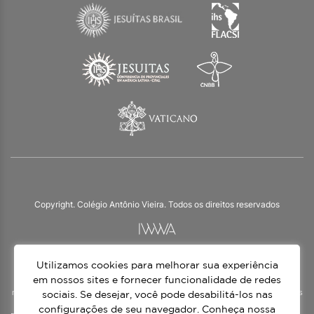
Copyright. Colégio Antônio Vieira. Todos os direitos reservados
Utilizamos cookies para melhorar sua experiência
O Colégio Antônio Vieira integra a Rede Jesuíta de Educação, tendo as suas
práticas impulsionadas pelos valores da espiritualidade inaciana – marca da
em nossos sites e fornecer funcionalidade de redes
nossa identidade e das aproximadamente 1500 unidades de ensino, espalhadas
sociais. Se desejar, você pode desabilitá-los nas
em mais de 60 países. Atendemos a alunos da Educação Infantil à 3ª série do
configurações de seu navegador. Conheça nossa