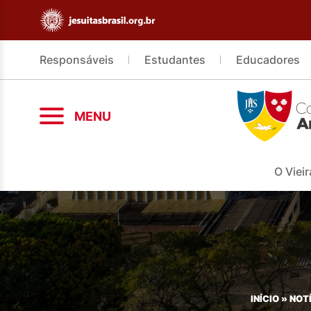
Responsáveis
Estudantes
Educadores
MENU
O Vieir
INÍCIO
»
NOT