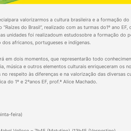
ialpara valorizarmos a cultura brasileira e a formação do
o “Raízes do Brasil”, realizado com as turmas do1º ano EF,
 as unidades foi realizadoum estudosobre a formação do po
 dos africanos, portugueses e indígenas.
erá em dois momentos, que representarão todo conhecimen
ria, música e outros elementos culturais enriqueceram os 
 no respeito às diferenças e na valorização das diversas cu
a do 1º e 2ºanos EF, prof.ª Alice Machado.
inta-feira)
Mabel Velloso – 7h45 (Matutino) /13h45 (Vespertino)