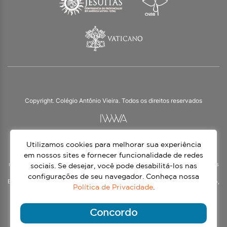
Copyright. Colégio Antônio Vieira. Todos os direitos reservados
Utilizamos cookies para melhorar sua experiência
O Colégio Antônio Vieira integra a Rede Jesuíta de Educação, tendo as suas
práticas impulsionadas pelos valores da espiritualidade inaciana – marca da
em nossos sites e fornecer funcionalidade de redes
nossa identidade e das aproximadamente 1500 unidades de ensino, espalhadas
sociais. Se desejar, você pode desabilitá-los nas
em mais de 60 países. Atendemos a alunos da Educação Infantil à 3ª série do
configurações de seu navegador. Conheça nossa
Ensino Médio, nos turnos matutino e vespertino, além do Ensino Médio Noturno,
Política de Privacidade
.
voltado para Jovens.
Continue lendo
Concordo