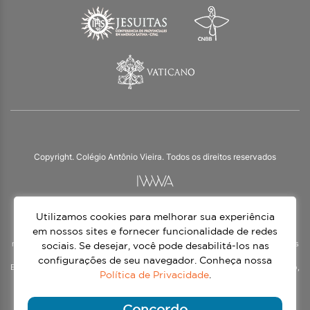
Copyright. Colégio Antônio Vieira. Todos os direitos reservados
Utilizamos cookies para melhorar sua experiência
O Colégio Antônio Vieira integra a Rede Jesuíta de Educação, tendo as suas
práticas impulsionadas pelos valores da espiritualidade inaciana – marca da
em nossos sites e fornecer funcionalidade de redes
nossa identidade e das aproximadamente 1500 unidades de ensino, espalhadas
sociais. Se desejar, você pode desabilitá-los nas
em mais de 60 países. Atendemos a alunos da Educação Infantil à 3ª série do
configurações de seu navegador. Conheça nossa
Ensino Médio, nos turnos matutino e vespertino, além do Ensino Médio Noturno,
Política de Privacidade
.
voltado para Jovens.
Continue lendo