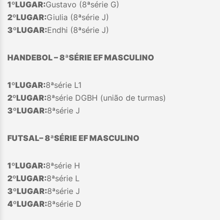
1ºLUGAR:
Gustavo (8ªsérie G)
2º
LUGAR:
Giulia (8ªsérie J)
3º
LUGAR:
Endhi (8ªsérie J)
HANDEBOL – 8ªSÉRIE EF MASCULINO
1ºLUGAR:
8ªsérie L1
2º
LUGAR:
8ªsérie DGBH (união de turmas)
3º
LUGAR:
8ªsérie J
FUTSAL
– 8
ª
SÉRIE EF MASCULINO
1ºLUGAR:
8ªsérie H
2º
LUGAR:
8ªsérie L
3º
LUGAR:
8ªsérie J
4ºLUGAR:
8ªsérie D