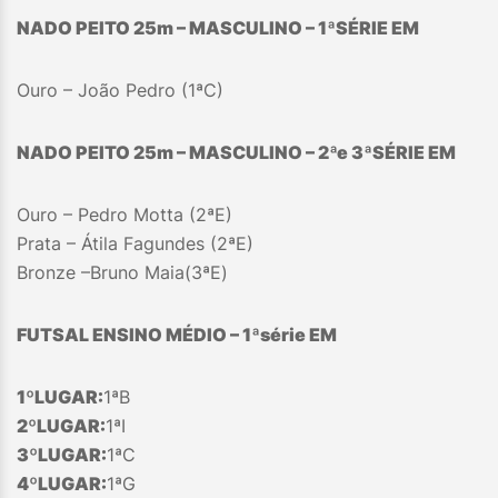
NADO PEITO 25m – MASCULINO – 1
ª
SÉRIE EM
Ouro – João Pedro (1ªC)
NADO PEITO 25m – MASCULINO – 2
ª
e 3
ª
SÉRIE EM
Ouro – Pedro Motta (2ªE)
Prata – Átila Fagundes (2ªE)
Bronze –Bruno Maia(3ªE)
FUTSAL ENSINO MÉDIO – 1
ª
série EM
1
º
LUGAR:
1ªB
2º
LUGAR:
1ªI
3º
LUGAR:
1ªC
4ºLUGAR:
1ªG