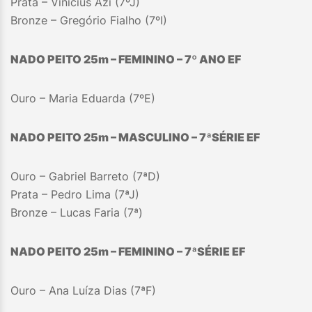
Prata – Vinícius Azi (7ºJ)
Bronze – Gregório Fialho (7ºI)
NADO PEITO 25m – FEMININO – 7
º A
NO EF
Ouro – Maria Eduarda (7ºE)
NADO PEITO 25m – MASCULINO – 7
ª
SÉRIE EF
Ouro – Gabriel Barreto (7ªD)
Prata – Pedro Lima (7ªJ)
Bronze – Lucas Faria (7ª)
NADO PEITO 25m – FEMININO – 7
ª
SÉRIE EF
Ouro – Ana Luíza Dias (7ªF)