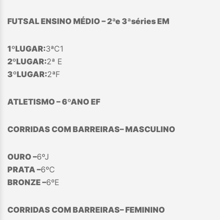
FUTSAL ENSINO MÉDIO – 2ªe 3
ª
séries EM
1
º
LUGAR:
3ªC1
2º
LUGAR:
2ª E
3º
LUGAR:
2ªF
ATLETISMO – 6
º
ANO EF
CORRIDAS COM BARREIRAS– MASCULINO
OURO –
6ºJ
PRATA –
6ºC
BRONZE –
6ºE
CORRIDAS COM BARREIRAS– FEMININO