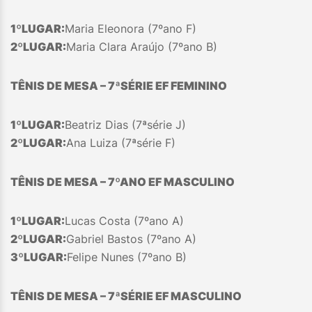
1º
LUGAR:
Maria Eleonora (7ºano F)
2º
LUGAR:
Maria Clara Araújo (7ºano B)
TÊNIS DE MESA – 7ª
SÉRIE EF FEMININO
1º
LUGAR:
Beatriz Dias (7ªsérie J)
2º
LUGAR:
Ana Luiza (7ªsérie F)
TÊNIS DE MESA – 7ºANO EF MASCULINO
1º
LUGAR:
Lucas Costa (7ºano A)
2º
LUGAR:
Gabriel Bastos (7ºano A)
3º
LUGAR:
Felipe Nunes (7ºano B)
TÊNIS DE MESA – 7ª
SÉRIE EF MASCULINO