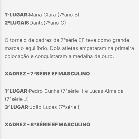
1º
LUGAR:
Maria Clara (7ºano B)
2º
LUGAR:
Dante(7ºano G)
O torneio de xadrez da 7ªsérie EF teve como grande
marca o equilíbrio. Dois atletas empataram na primeira
colocação e conquistaram a medalha de ouro.
XADREZ – 7ªSÉRIE EF MASCULINO
1º
LUGAR:
Pedro Cunha (7ªsérie I) e Lucas Almeida
(7ªsérie J)
3º
LUGAR:
João Lucas (7ªsérie I)
XADREZ – 8ªSÉRIE EF MASCULINO