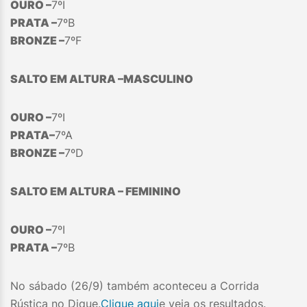
OURO –
7ºI
PRATA –
7ºB
BRONZE –
7ºF
SALTO EM ALTURA –MASCULINO
OURO –
7ºI
PRATA–
7ºA
BRONZE –
7ºD
SALTO EM ALTURA – FEMININO
OURO –
7ºI
PRATA –
7ºB
No sábado (26/9) também aconteceu a Corrida
Rústica no Dique.
Clique aqui
e veja os resultados.