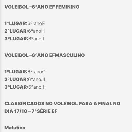
VOLEIBOL –
6
º
ANO EF FEMININO
1º
LUGAR:
6º anoE
2
º
LUGAR:
6ºanoH
3
º
LUGAR:
6ºano I
VOLEIBOL –
6
º
ANO EF
MASCULINO
1º
LUGAR:
6º anoC
2
º
LUGAR:
6ºanoJL
3
º
LUGAR:
6ºano H
CLASSIFICADOS NO VOLEIBOL PARA A FINAL NO
DIA 17/10 – 7
ª
SÉRIE EF
Matutino