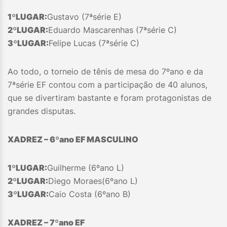
1º
LUGAR:
Gustavo (7ªsérie E)
2º
LUGAR:
Eduardo Mascarenhas (7ªsérie C)
3º
LUGAR:
Felipe Lucas (7ªsérie C)
Ao todo, o torneio de tênis de mesa do 7ºano e da
7ªsérie EF contou com a participação de 40 alunos,
que se divertiram bastante e foram protagonistas de
grandes disputas.
XADREZ – 6ºano EF MASCULINO
1º
LUGAR:
Guilherme (6ºano L)
2º
LUGAR:
Diego Moraes(6ºano L)
3º
LUGAR:
Caio Costa (6ºano B)
XADREZ – 7º
ano EF