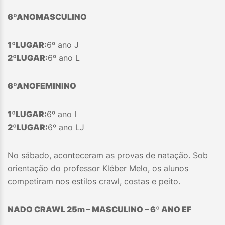
6º
ANO
MASCULINO
1º
LUGAR:
6º ano J
2º
LUGAR:
6º ano L
6º
ANO
FEMININO
1º
LUGAR:
6º ano I
2º
LUGAR:
6º ano LJ
No sábado, aconteceram as provas de natação. Sob
orientação do professor Kléber Melo, os alunos
competiram nos estilos crawl, costas e peito.
NADO CRAWL 25m – MASCULINO – 6º A
NO EF