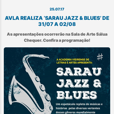
25.07.17
AVLA REALIZA ‘SARAU JAZZ & BLUES’ DE
31/07 A 02/08
As apresentações ocorrerão na Sala de Arte Sálua
Chequer. Confira a programação!