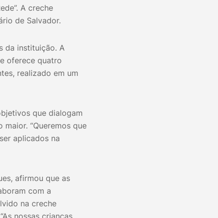
ede”. A creche
ário de Salvador.
 da instituição. A
 e oferece quatro
ntes, realizado em um
objetivos que dialogam
to maior. “Queremos que
er aplicados na
ues, afirmou que as
olaboram com a
lvido na creche
 “As nossas crianças