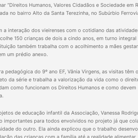
inar “Direitos Humanos, Valores Cidadãos e Sociedade em R
zada no bairro Alto da Santa Terezinha, no Subúrbio Ferrovi
 a interação dos vieirenses com o cotidiano das atividades
olhe 150 crianças de dois a cindo anos, em turno integral
nstituição também trabalha com o acolhimento a mães gesta
em um prédio anexo.
 pedagógica do 9º ano EF, Vânia Virgens, as visitas têm 
to da série e trabalha a valorização da vida como o direi
ndam como funcionam os Direitos Humanos e como devem s
a.
jetos de educação infantil da Associação, Vanessa Rodrig
to importantes para todos envolvidos no projeto já que c
dade do outro. Ela ainda explicou que o trabalho desenvo
ação das crianças com a família até a realidade alimentar.