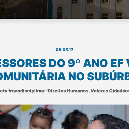
08.05.17
SSORES DO 9º ANO EF
MUNITÁRIA NO SUBÚR
ojeto transdisciplinar “Direitos Humanos, Valores Cidadã