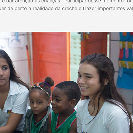
r e dar atenção às crianças. “Participar desse momento foi
r de perto a realidade da creche e trazer importantes val