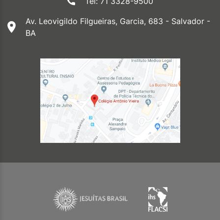
Tel: 71 3328-9500
Av. Leovigildo Filgueiras, Garcia, 683 - Salvador -
BA