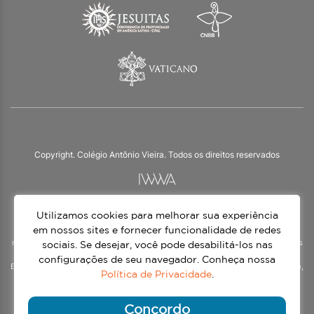
Copyright. Colégio Antônio Vieira. Todos os direitos reservados
Utilizamos cookies para melhorar sua experiência
O Colégio Antônio Vieira integra a Rede Jesuíta de Educação, tendo as suas
práticas impulsionadas pelos valores da espiritualidade inaciana – marca da
em nossos sites e fornecer funcionalidade de redes
nossa identidade e das aproximadamente 1500 unidades de ensino, espalhadas
sociais. Se desejar, você pode desabilitá-los nas
em mais de 60 países. Atendemos a alunos da Educação Infantil à 3ª série do
configurações de seu navegador. Conheça nossa
Ensino Médio, nos turnos matutino e vespertino, além do Ensino Médio Noturno,
Política de Privacidade
.
voltado para Jovens.
Continue lendo
Concordo